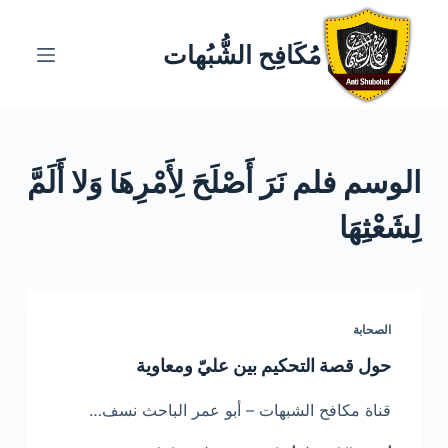
ا
ل
مُكَافِح الشُّبُهات
ت
ج
ا
و
الوسم
فلم نَرَ أَصْلَحَ لِأَمْرِهَا وَلا أَلَمَّ
ز
إ
لِشَعْثِهَا
ل
ى
ا
ل
الصحابة
م
ح
حول قصة التحكيم بين عليّ ومعاوية
ت
قناة مكافح الشبهات – أبو عمر الباحث نسف…
و
ى