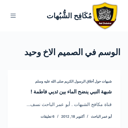
ا
ل
مُكَافِح الشُّبُهات
ت
ج
ا
و
الوسم
في الصميم الاخ وحيد
ز
إ
ل
ى
ا
شبهات حول أخلاق الرسول الكريم صلى الله عليه وسلم
ل
شبهة النبي ينضح الماء بين ثديي فاطمة !
م
ح
قناة مكافح الشبهات . أبو عمر الباحث نسف…
ت
أبو عمر الباحث
أكتوبر 18, 2012
6 تعليقات
و
ى