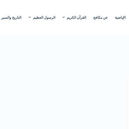
الإباضية
عن مكافح
القرآن الكريم
الرسول العظيم
التاريخ والسير