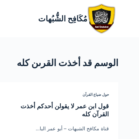
مُكَافِح الشُّبُهات
الوسم
قد أخذت القرىن كله
حول ضياع القرآن
قول ابن عمر لا يقولن أحدكم أخذت
القرآن كله
قناة مكافح الشبهات – أبو عمر البا…