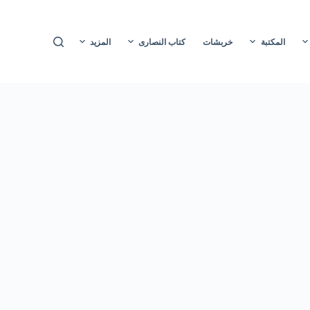
ا
ل
المكتبة
خربشات
كتاب النصارى
المزيد
ت
ج
ا
و
ز
إ
ل
ى
ا
ل
م
ح
ت
و
ى