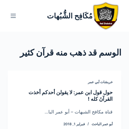
ا
ل
مُكَافِح الشُّبُهات
ت
ج
ا
و
الوسم
قد ذهب منه قرآن كثير
ز
إ
ل
ى
ا
خربشات أبي عمر
ل
حول قول ابن عمر: لا يقولن أحدكم أخذت
م
القرآنَ كله !
ح
ت
قناة مكافح الشبهات – أبو عمر البا…
و
أبو عمر الباحث
فبراير 1, 2018
ى