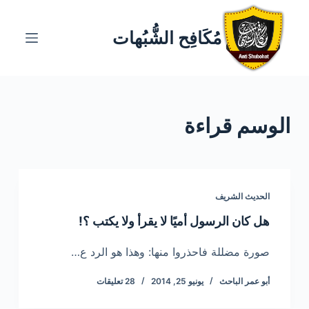
ا
ل
مُكَافِح الشُّبُهات
ت
ج
ا
و
الوسم
قراءة
ز
إ
ل
ى
ا
الحديث الشريف
ل
هل كان الرسول أميًا لا يقرأ ولا يكتب ؟!
م
ح
صورة مضللة فاحذروا منها: وهذا هو الرد ع…
ت
أبو عمر الباحث
يونيو 25, 2014
28 تعليقات
و
ى