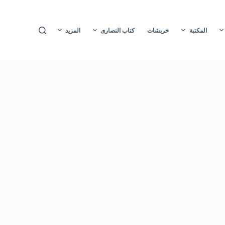
ا
ل
المكتبة
خربشات
كتاب النصارى
المزيد
ت
ج
ا
و
ز
إ
ل
ى
ا
ل
م
ح
ت
و
ى