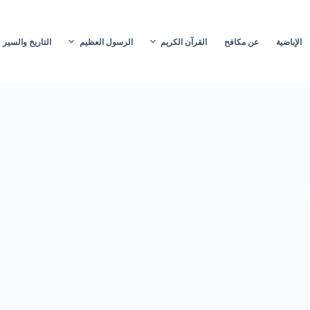
الإباضية
عن مكافح
القرآن الكريم
الرسول العظيم
التاريخ والسير