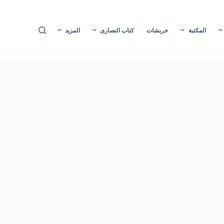
ا
ل
المكتبة
خربشات
كتاب النصارى
المزيد
ت
ج
ا
و
ز
إ
ل
ى
ا
ل
م
ح
ت
و
ى