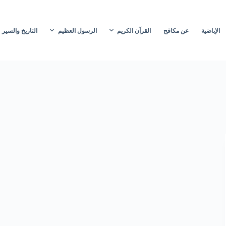
الإباضية
عن مكافح
القرآن الكريم
الرسول العظيم
التاريخ والسير