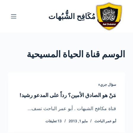
ا
ل
مُكَافِح الشُّبُهات
ت
ج
ا
و
الوسم
قناة الحياة المسيحية
ز
إ
ل
ى
ا
سؤال جريء
ل
مَنْ هو الصادق الأمين؟ رداً على المدعو رشيد!
م
ح
قناة مكافح الشبهات . أبو عمر الباحث نسف…
ت
أبو عمر الباحث
مايو 1, 2013
13 تعليقات
و
ى