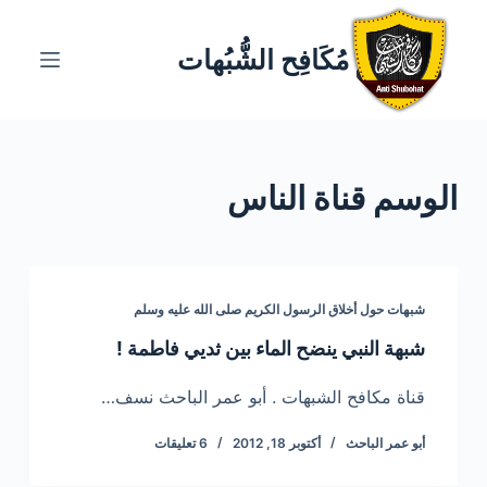
ا
ل
مُكَافِح الشُّبُهات
ت
ج
ا
و
الوسم
قناة الناس
ز
إ
ل
ى
ا
شبهات حول أخلاق الرسول الكريم صلى الله عليه وسلم
ل
شبهة النبي ينضح الماء بين ثديي فاطمة !
م
ح
قناة مكافح الشبهات . أبو عمر الباحث نسف…
ت
أبو عمر الباحث
أكتوبر 18, 2012
6 تعليقات
و
ى