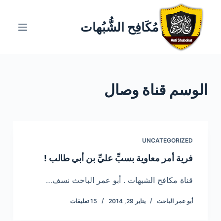
ا
ل
مُكَافِح الشُّبُهات
ت
ج
ا
و
الوسم
قناة وصال
ز
إ
ل
ى
ا
UNCATEGORIZED
ل
فرية أمر معاوية بسبِّ عليِّ بن أبي طالب !
م
ح
قناة مكافح الشبهات . أبو عمر الباحث نسف…
ت
أبو عمر الباحث
يناير 29, 2014
15 تعليقات
و
ى