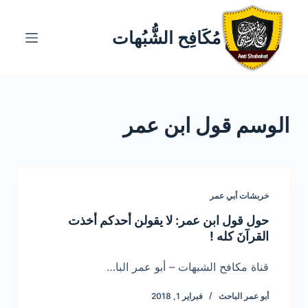
ا
ل
مُكَافِح الشُّبُهات
ت
ج
ا
و
الوسم
قول ابن عمر
ز
إ
ل
ى
ا
خربشات أبي عمر
ل
حول قول ابن عمر: لا يقولن أحدكم أخذت
م
القرآنَ كله !
ح
ت
قناة مكافح الشبهات – أبو عمر البا…
و
أبو عمر الباحث
فبراير 1, 2018
ى