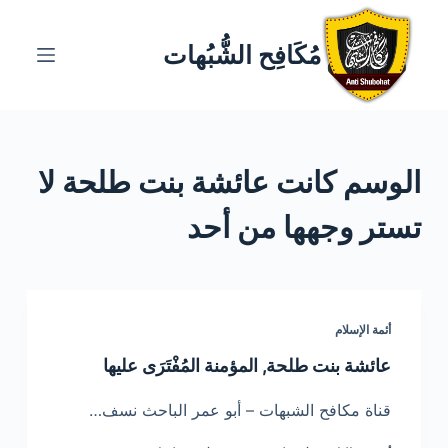
ا
ل
مُكَافِح الشُّبُهات
ت
ج
ا
و
الوسم
كانت عائشة بنت طلحة لا
ز
إ
تستر وجهها من أحد
ل
ى
ا
ل
أئمة الإسلام
م
ح
عائشة بنت طلحة, المؤمنة المُفْتَرَى عليها
ت
قناة مكافح الشبهات – أبو عمر الباحث نسف…
و
ى