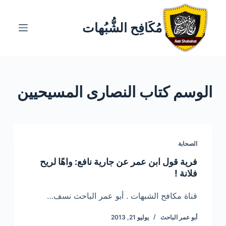
ا
ل
مُكَافِح الشُّبُهات
ت
ج
ا
و
الوسم
كتاب النصارى المسيحيين
ز
إ
ل
ى
ا
الصحابة
ل
فرية قول ابن عمر عن جارية نافع: واهًا لريح
م
فلانة !
ح
ت
قناة مكافح الشبهات . أبو عمر الباحث نسف…
و
أبو عمر الباحث
يوليو 21, 2013
ى