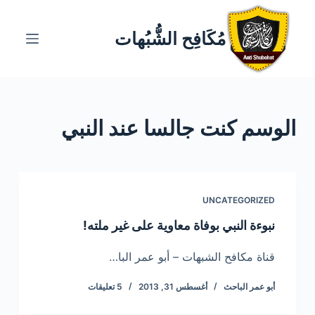
ا
ل
مُكَافِح الشُّبُهات
ت
ج
ا
و
الوسم
كنت جالسا عند النبي
ز
إ
ل
ى
ا
UNCATEGORIZED
ل
نبوءة النبي بوفاة معاوية على غير ملته!
م
ح
قناة مكافح الشبهات – أبو عمر البا…
ت
أبو عمر الباحث
أغسطس 31, 2013
5 تعليقات
و
ى