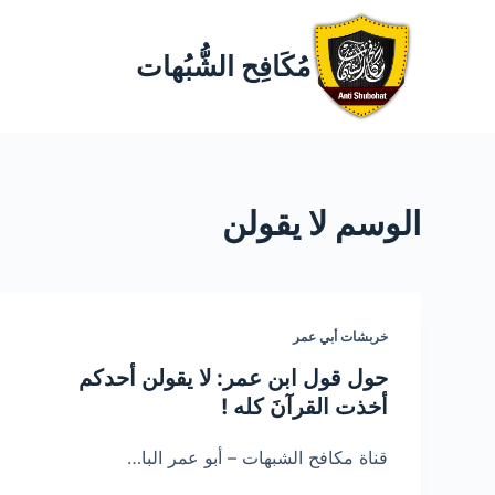
مُكَافِح الشُّبُهات
الوسم
لا يقولن
خربشات أبي عمر
حول قول ابن عمر: لا يقولن أحدكم
أخذت القرآنَ كله !
قناة مكافح الشبهات – أبو عمر البا…