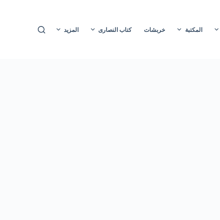
ا
ل
المكتبة
خربشات
كتاب النصارى
المزيد
ت
ج
ا
و
ز
إ
ل
ى
ا
ل
م
ح
ت
و
ى