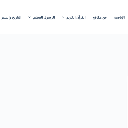
الإباضية
عن مكافح
القرآن الكريم
الرسول العظيم
التاريخ والسير