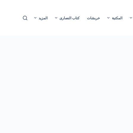
ا
ل
المكتبة
خربشات
كتاب النصارى
المزيد
ت
ج
ا
و
ز
إ
ل
ى
ا
ل
م
ح
ت
و
ى