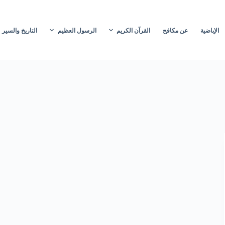
الإباضية
عن مكافح
القرآن الكريم
الرسول العظيم
التاريخ والسير