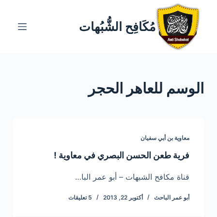
ا
ل
مُكَافِح الشُّبُهات
ت
ج
ا
و
الوسم
للعاهر الحجر
ز
إ
ل
ى
ا
معاوية بن أبي سفيان
ل
فرية طعن الحسن البصري في معاوية !
م
ح
قناة مكافح الشبهات – أبو عمر البا…
ت
أبو عمر الباحث
أكتوبر 22, 2013
5 تعليقات
و
ى