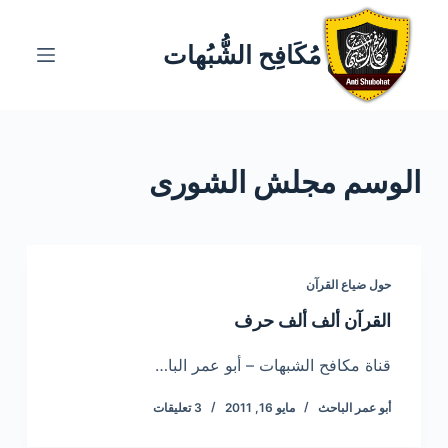
ا
ل
مُكَافِح الشُّبُهات
ت
ج
ا
و
الوسم
مجلش الشورى
ز
إ
ل
ى
ا
حول ضياع القرآن
ل
القرآن ألف ألف حرف
م
ح
قناة مكافح الشبهات – أبو عمر البا…
ت
أبو عمر الباحث
مايو 16, 2011
3 تعليقات
و
ى