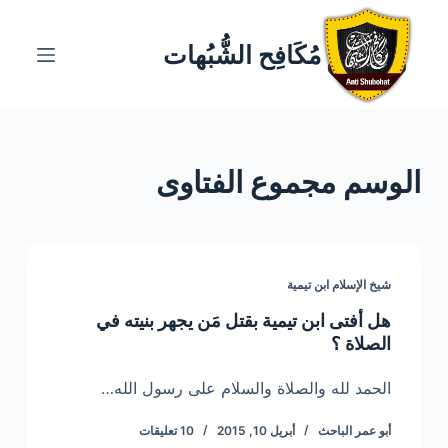
ا
ل
مُكَافِح الشُّبُهات
ت
ج
ا
و
الوسم
مجموع الفتاوى
ز
إ
ل
ى
ا
شيخ الإسلام ابن تيمية
ل
هل أفتى ابن تيمية بقتل مَن يجهر بنيته في
م
الصلاة ؟
ح
ت
الحمد لله والصلاة والسلام على رسول الله…
و
أبو عمر الباحث
أبريل 10, 2015
10 تعليقات
ى