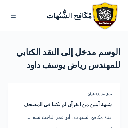
ا
ل
مُكَافِح الشُّبُهات
ت
ج
ا
و
الوسم
مدخل إلى النقد الكتابي
ز
إ
للمهندس رياض يوسف داود
ل
ى
ا
ل
حول ضياع القرآن
م
ح
شبهة آيتين من القرآن لم تكتبا في المصحف
ت
قناة مكافح الشبهات . أبو عمر الباحث نسف…
و
ى