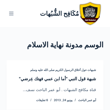
ا
ل
مُكَافِح الشُّبُهات
ت
ج
ا
و
الوسم
مدونة نهاية الاسلام
ز
إ
ل
ى
ا
شبهات حول أخلاق الرسول الكريم صلى الله عليه وسلم
ل
شبهة قول النبي "أما ابن عمي فهتك عِرضي"
م
ح
قناة مكافح الشبهات . أبو عمر الباحث نسف…
ت
أبو عمر الباحث
يونيو 24, 2013
6 تعليقات
و
ى