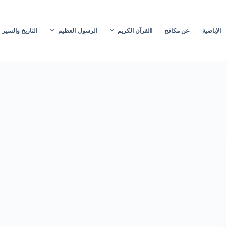
الإباضية
عن مكافح
القرآن الكريم
الرسول العظيم
التاريخ والسير