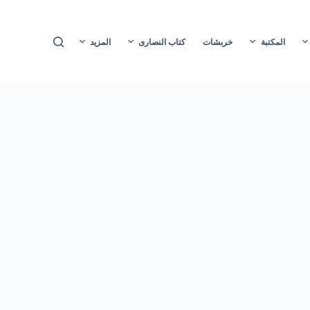
ا
ل
المكتبة
خربشات
كتاب النصارى
المزيد
ت
ج
ا
و
ز
إ
ل
ى
ا
ل
م
ح
ت
و
ى