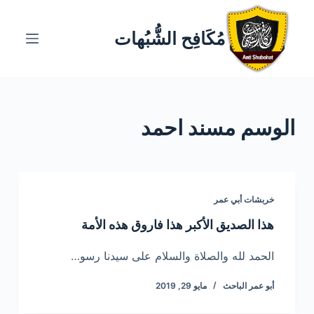
ا
ل
مُكَافِح الشُّبُهات
ت
ج
ا
و
الوسم
مسند احمد
ز
إ
ل
ى
ا
خربشات أبي عمر
ل
هذا الصديق الأكبر هذا فاروق هذه الأمة
م
ح
الحمد لله والصلاة والسلام على سيدنا رسو…
ت
أبو عمر الباحث
مايو 29, 2019
و
ى