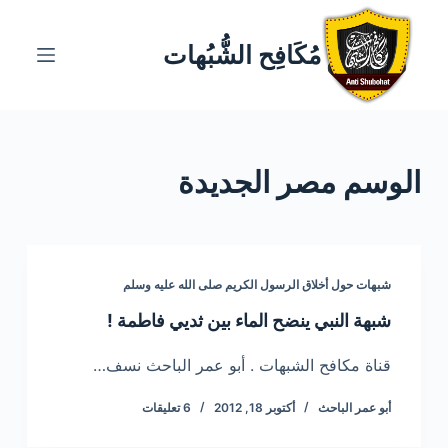
ا
ل
مُكَافِح الشُّبُهات
ت
ج
ا
و
الوسم
مصر الجديدة
ز
إ
ل
ى
ا
شبهات حول أخلاق الرسول الكريم صلى الله عليه وسلم
ل
شبهة النبي ينضح الماء بين ثديي فاطمة !
م
ح
قناة مكافح الشبهات . أبو عمر الباحث نسف…
ت
أبو عمر الباحث
أكتوبر 18, 2012
6 تعليقات
و
ى