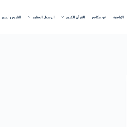
الإباضية
عن مكافح
القرآن الكريم
الرسول العظيم
التاريخ والسير