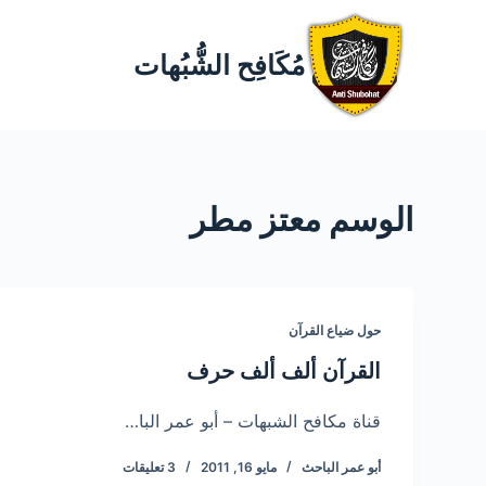
مُكَافِح الشُّبُهات
الوسم
معتز مطر
حول ضياع القرآن
القرآن ألف ألف حرف
قناة مكافح الشبهات – أبو عمر البا…
أبو عمر الباحث
مايو 16, 2011
3 تعليقات