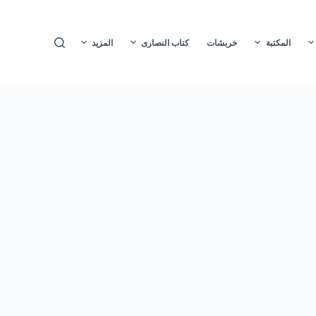
ا
ل
المكتبة
خربشات
كتاب النصارى
المزيد
ت
ج
ا
و
ز
إ
ل
ى
ا
ل
م
ح
ت
و
ى