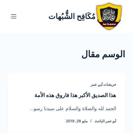
ا
ل
مُكَافِح الشُّبُهات
ت
ج
ا
و
الوسم
مقال
ز
إ
ل
ى
ا
خربشات أبي عمر
ل
هذا الصديق الأكبر هذا فاروق هذه الأمة
م
ح
الحمد لله والصلاة والسلام على سيدنا رسو…
ت
أبو عمر الباحث
مايو 29, 2019
و
ى