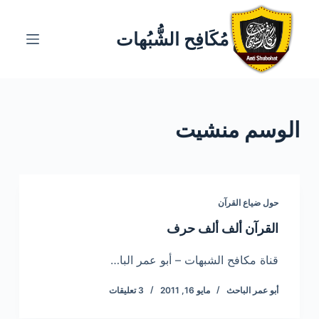
ا
ل
مُكَافِح الشُّبُهات
ت
ج
ا
و
الوسم
منشيت
ز
إ
ل
ى
ا
حول ضياع القرآن
ل
القرآن ألف ألف حرف
م
ح
قناة مكافح الشبهات – أبو عمر البا…
ت
أبو عمر الباحث
مايو 16, 2011
3 تعليقات
و
ى