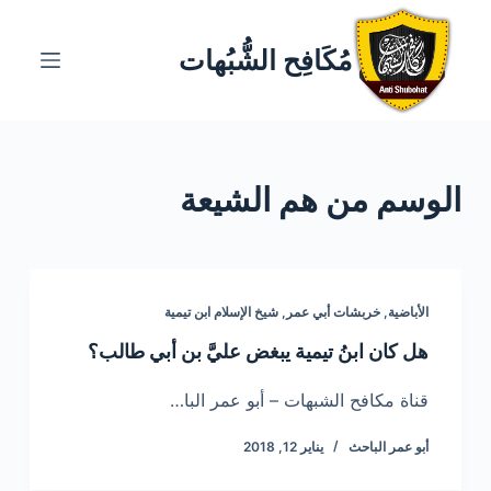
ا
ل
مُكَافِح الشُّبُهات
ت
ج
ا
و
الوسم
من هم الشيعة
ز
إ
ل
ى
ا
الأباضية
,
خربشات أبي عمر
,
شيخ الإسلام ابن تيمية
ل
هل كان ابنُ تيمية يبغض عليَّ بن أبي طالب؟
م
ح
قناة مكافح الشبهات – أبو عمر البا…
ت
أبو عمر الباحث
يناير 12, 2018
و
ى