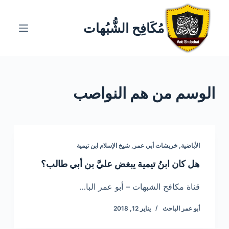
ا
ل
مُكَافِح الشُّبُهات
ت
ج
ا
و
الوسم
من هم النواصب
ز
إ
ل
ى
ا
الأباضية
,
خربشات أبي عمر
,
شيخ الإسلام ابن تيمية
ل
هل كان ابنُ تيمية يبغض عليَّ بن أبي طالب؟
م
ح
قناة مكافح الشبهات – أبو عمر البا…
ت
أبو عمر الباحث
يناير 12, 2018
و
ى