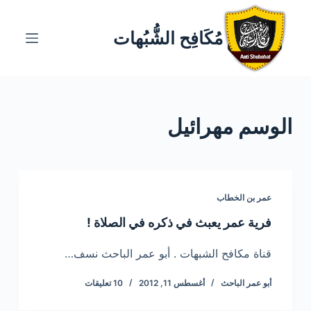
ا
ل
مُكَافِح الشُّبُهات
ت
ج
ا
و
الوسم
مهرائيل
ز
إ
ل
ى
ا
عمر بن الخطاب
ل
فرية عمر يعبث في ذكره في الصلاة !
م
ح
قناة مكافح الشبهات . أبو عمر الباحث نسف…
ت
أبو عمر الباحث
أغسطس 11, 2012
10 تعليقات
و
ى