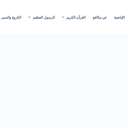
الإباضية
عن مكافح
القرآن الكريم
الرسول العظيم
التاريخ والسير