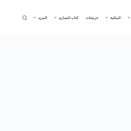
ا
ل
المكتبة
خربشات
كتاب النصارى
المزيد
ت
ج
ا
و
ز
إ
ل
ى
ا
ل
م
ح
ت
و
ى