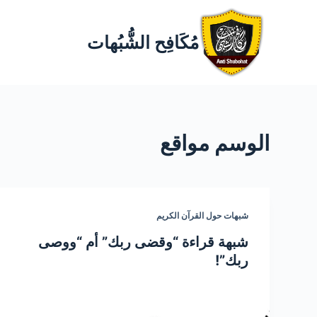
مُكَافِح الشُّبُهات
الوسم
مواقع
شبهات حول القرآن الكريم
شبهة قراءة “وقضى ربك” أم “ووصى
ربك”!