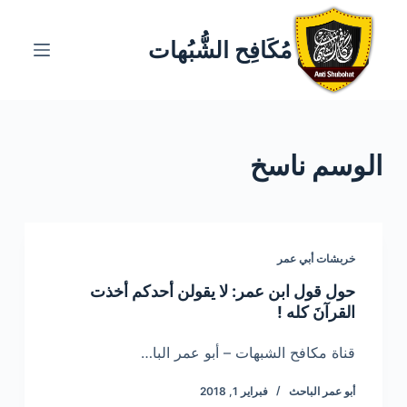
ا
ل
مُكَافِح الشُّبُهات
ت
ج
ا
و
الوسم
ناسخ
ز
إ
ل
ى
ا
خربشات أبي عمر
ل
حول قول ابن عمر: لا يقولن أحدكم أخذت
م
القرآنَ كله !
ح
ت
قناة مكافح الشبهات – أبو عمر البا…
و
أبو عمر الباحث
فبراير 1, 2018
ى