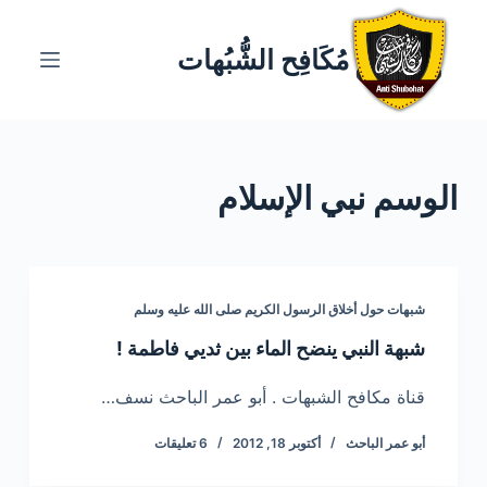
ا
ل
مُكَافِح الشُّبُهات
ت
ج
ا
و
الوسم
نبي الإسلام
ز
إ
ل
ى
ا
شبهات حول أخلاق الرسول الكريم صلى الله عليه وسلم
ل
شبهة النبي ينضح الماء بين ثديي فاطمة !
م
ح
قناة مكافح الشبهات . أبو عمر الباحث نسف…
ت
أبو عمر الباحث
أكتوبر 18, 2012
6 تعليقات
و
ى