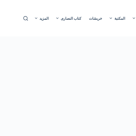
ا
ل
المكتبة
خربشات
كتاب النصارى
المزيد
ت
ج
ا
و
ز
إ
ل
ى
ا
ل
م
ح
ت
و
ى