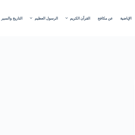
الإباضية
عن مكافح
القرآن الكريم
الرسول العظيم
التاريخ والسير