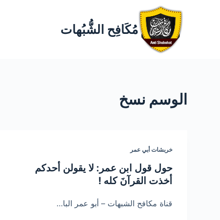
مُكَافِح الشُّبُهات
الوسم
نسخ
خربشات أبي عمر
حول قول ابن عمر: لا يقولن أحدكم
أخذت القرآنَ كله !
قناة مكافح الشبهات – أبو عمر البا…