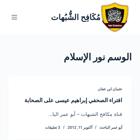
ا
ل
مُكَافِح الشُّبُهات
ت
ج
ا
و
الوسم
نور الإسلام
ز
إ
ل
ى
ا
عثمان ابن عفان
ل
افتراء الصحفي إبراهيم عيسى على الصحابة
م
ح
قناة مكافح الشبهات – أبو عمر البا…
ت
أبو عمر الباحث
أكتوبر 11, 2012
3 تعليقات
و
ى