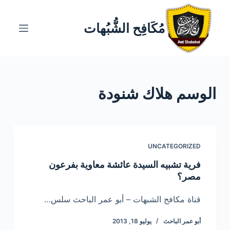
ا
ل
مُكَافِح الشُّبُهات
ت
ج
ا
و
الوسم
هلاك شنودة
ز
إ
ل
ى
ا
UNCATEGORIZED
ل
فرية تشبيه السيدة عائشة معاوية بفرعون
م
مصر؟
ح
ت
قناة مكافح الشبهات – أبو عمر الباحث سلس…
و
أبو عمر الباحث
يوليو 18, 2013
ى