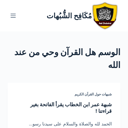
ا
ل
مُكَافِح الشُّبُهات
ت
ج
ا
و
الوسم
هل القرآن وحي من عند
ز
إ
الله
ل
ى
ا
ل
شبهات حول القرآن الكريم
م
ح
شبهة عمر ابن الخطاب يقرأ الفاتحة بغير
ت
قراءتنا !
و
الحمد لله والصلاة والسلام على سيدنا رسو…
ى