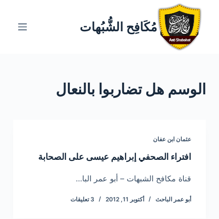
ا
ل
مُكَافِح الشُّبُهات
ت
ج
ا
و
الوسم
هل تضاربوا بالنعال
ز
إ
ل
ى
ا
عثمان ابن عفان
ل
افتراء الصحفي إبراهيم عيسى على الصحابة
م
ح
قناة مكافح الشبهات – أبو عمر البا…
ت
أبو عمر الباحث
أكتوبر 11, 2012
3 تعليقات
و
ى