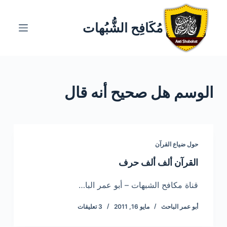
ا
ل
مُكَافِح الشُّبُهات
ت
ج
ا
و
الوسم
هل صحيح أنه قال
ز
إ
ل
ى
ا
حول ضياع القرآن
ل
القرآن ألف ألف حرف
م
ح
قناة مكافح الشبهات – أبو عمر البا…
ت
أبو عمر الباحث
مايو 16, 2011
3 تعليقات
و
ى