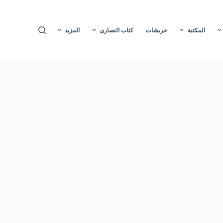
ا
ل
المكتبة
خربشات
كتاب النصارى
المزيد
ت
ج
ا
و
ز
إ
ل
ى
ا
ل
م
ح
ت
و
ى