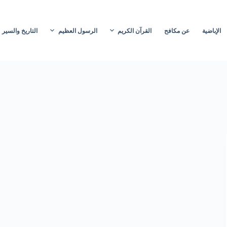
الإباضية
عن مكافح
القرآن الكريم
الرسول العظيم
التاريخ والسير