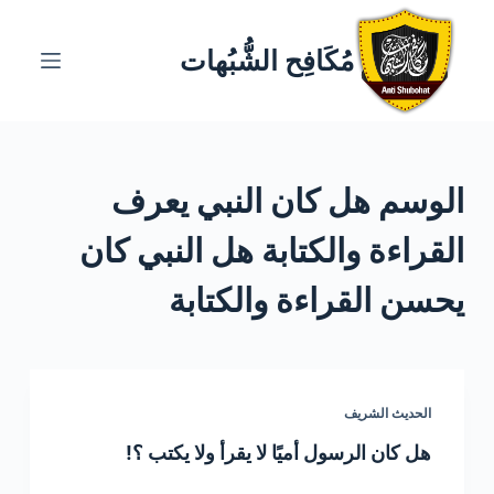
ا
ل
مُكَافِح الشُّبُهات
ت
ج
ا
و
الوسم
هل كان النبي يعرف
ز
إ
القراءة والكتابة هل النبي كان
ل
ى
يحسن القراءة والكتابة
ا
ل
م
ح
الحديث الشريف
ت
هل كان الرسول أميًا لا يقرأ ولا يكتب ؟!
و
ى