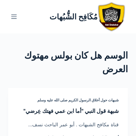
ا
ل
مُكَافِح الشُّبُهات
ت
ج
ا
و
الوسم
هل كان بولس مهتوك
ز
إ
العرض
ل
ى
ا
ل
شبهات حول أخلاق الرسول الكريم صلى الله عليه وسلم
م
ح
شبهة قول النبي "أما ابن عمي فهتك عِرضي"
ت
قناة مكافح الشبهات . أبو عمر الباحث نسف…
و
ى