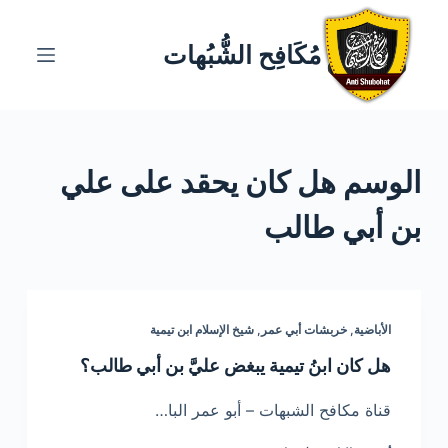
ا
ل
مُكَافِح الشُّبُهات
ت
ج
ا
و
الوسم
هل كان يحقد على علي
ز
إ
بن أبي طالب
ل
ى
ا
ل
الأباضية
,
خربشات أبي عمر
,
شيخ الإسلام ابن تيمية
م
ح
هل كان ابنُ تيمية يبغض عليَّ بن أبي طالب؟
ت
قناة مكافح الشبهات – أبو عمر البا…
و
ى