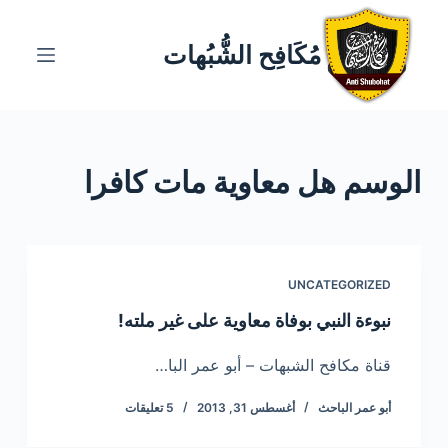
ا
ل
مُكَافِح الشُّبُهات
ت
ج
ا
و
الوسم
هل معاوية مات كافرا
ز
إ
ل
ى
ا
UNCATEGORIZED
ل
نبوءة النبي بوفاة معاوية على غير ملته!
م
ح
قناة مكافح الشبهات – أبو عمر البا…
ت
أبو عمر الباحث
أغسطس 31, 2013
5 تعليقات
و
ى