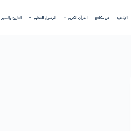
الإباضية
عن مكافح
القرآن الكريم
الرسول العظيم
التاريخ والسير