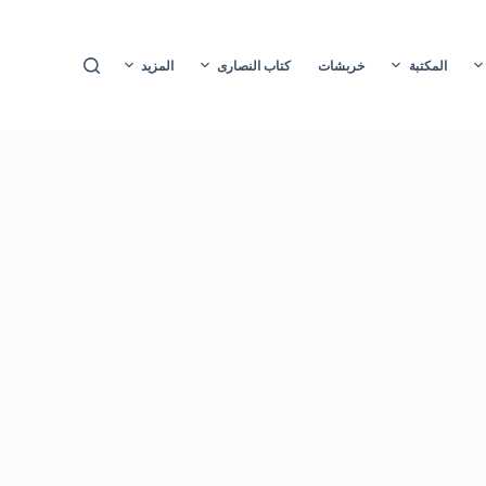
ا
ل
المكتبة
خربشات
كتاب النصارى
المزيد
ت
ج
ا
و
ز
إ
ل
ى
ا
ل
م
ح
ت
و
ى