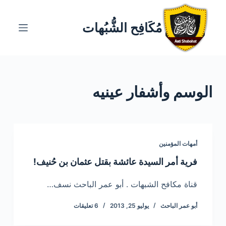
ا
ل
مُكَافِح الشُّبُهات
ت
ج
ا
و
الوسم
وأشفار عينيه
ز
إ
ل
ى
ا
أمهات المؤمنين
ل
فرية أمر السيدة عائشة بقتل عثمان بن حُنيف!
م
ح
قناة مكافح الشبهات . أبو عمر الباحث نسف…
ت
أبو عمر الباحث
يوليو 25, 2013
6 تعليقات
و
ى