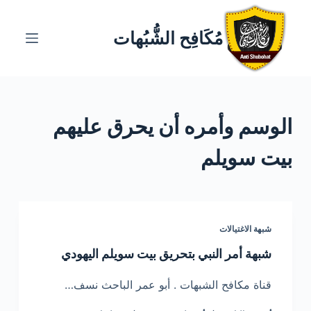
ا
ل
مُكَافِح الشُّبُهات
ت
ج
ا
و
الوسم
وأمره أن يحرق عليهم
ز
إ
بيت سويلم
ل
ى
ا
ل
شبهة الاغتيالات
م
ح
شبهة أمر النبي بتحريق بيت سويلم اليهودي
ت
قناة مكافح الشبهات . أبو عمر الباحث نسف…
و
ى