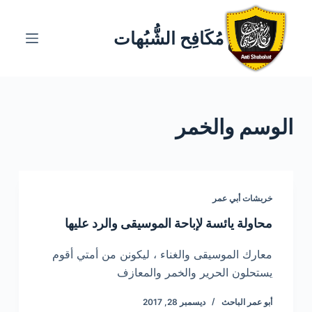
ا
ل
مُكَافِح الشُّبُهات
ت
ج
ا
و
الوسم
والخمر
ز
إ
ل
ى
ا
خربشات أبي عمر
ل
محاولة يائسة لإباحة الموسيقى والرد عليها
م
ح
معارك الموسيقى والغناء ، ليكونن من أمتي أقوم
ت
يستحلون الحرير والخمر والمعازف
و
أبو عمر الباحث
ديسمبر 28, 2017
ى