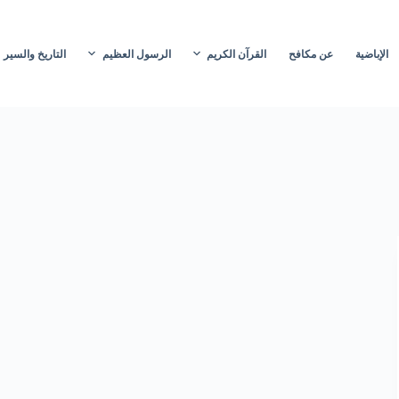
الإباضية
عن مكافح
القرآن الكريم
الرسول العظيم
التاريخ والسير