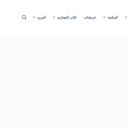
ا
ل
المكتبة
خربشات
كتاب النصارى
المزيد
ت
ج
ا
و
ز
إ
ل
ى
ا
ل
م
ح
ت
و
ى