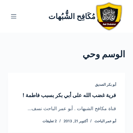
ا
ل
مُكَافِح الشُّبُهات
ت
ج
ا
و
الوسم
وحي
ز
إ
ل
ى
ا
أبو بكر الصديق
ل
فرية غضب الله على أبي بكر بسبب فاطمة !
م
ح
قناة مكافح الشبهات . أبو عمر الباحث نسف…
ت
أبو عمر الباحث
أكتوبر 21, 2013
2 تعليقات
و
ى